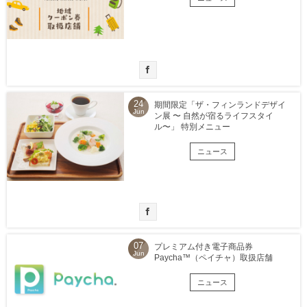
24
期間限定「ザ・フィンランドデザイ
Jun
ン展 〜 自然が宿るライフスタイ
ル〜」 特別メニュー
ニュース
07
プレミアム付き電子商品券
Jun
Paycha™（ペイチャ）取扱店舗
ニュース