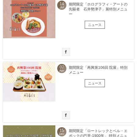
14
期間限定「ホログラフィ・アートの
Jul
先駆者 石井勢津子」展特別メニュ
ー
ニュース
07
期間限定「再興第106回 院展」特別
Apr
メニュー
ニュース
15
期間限定「ロートレックとベル・エ
Dec
ポックの巴里-1900年」 特別メニュ