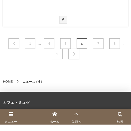
...
...
1
4
5
7
8
6
9
ニュース ( 6 )
HOME
カフェ・ミュゼ
〒804-0024 福岡県北九州市戸畑区西鞘ヶ谷町21-1
メニュー
ホーム
先頭へ
検索
直通tel.093-616-9777