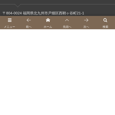
〒804-0024 福岡県北九州市戸畑区西鞘ヶ谷町21-1
直通tel.093-616-9777
メニュー
前へ
ホーム
先頭へ
次へ
検索
© 2026
カフェ・ミュゼ （北九州市立美術館内）CAFE MUSEE ｜ 公式ホーム
ページ