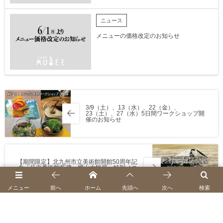
ニュース
メニューの価格改定のお知らせ
3/9（土）、13（水）、22（金）、
23（土）、27（水）5日間ワークショップ開
催のお知らせ
【期間限定】北九州市立美術館開館50周年記
念「足立美術館所蔵 横山大観展」特別メニ
ュー
メニュー
前へ
ホーム
先頭へ
次へ
検索