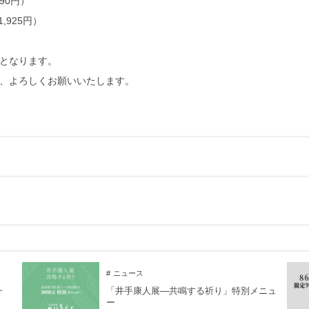
90円）
,925円）
となります。
、よろしくお願いいたします。
ニュース
一
「井手康人展―共鳴する祈り」特別メニュ
ー