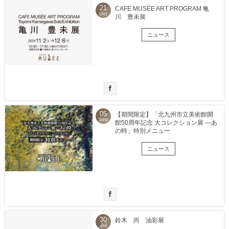
21
CAFE MUSÉE ART PROGRAM 亀
Oct
川 豊未展
ニュース
05
【期間限定】「北九州市立美術館開
Sep
館50周年記念 大コレクション展 ―あ
の時」特別メニュー
ニュース
30
鈴木 尚 油彩展
Jul