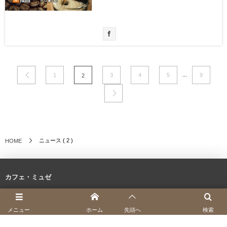
...
1
3
4
5
9
2
ニュース ( 2 )
HOME
カフェ・ミュゼ
〒804-0024 福岡県北九州市戸畑区西鞘ヶ谷町21-1
メニュー
ホーム
先頭へ
検索
直通tel.093-616-9777